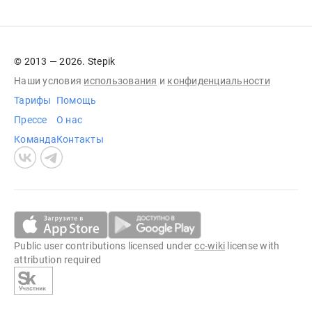
© 2013 — 2026. Stepik
Наши условия
использования
и
конфиденциальности
Тарифы
Помощь
Прессе
О нас
Команда
Контакты
Public user contributions licensed under
cc-wiki
license with
attribution required