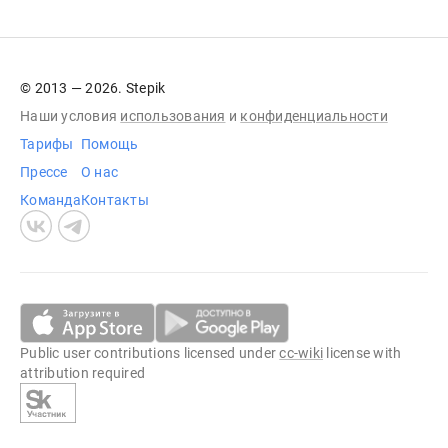
© 2013 — 2026. Stepik
Наши условия
использования
и
конфиденциальности
Тарифы
Помощь
Прессе
О нас
Команда
Контакты
Public user contributions licensed under
cc-wiki
license with
attribution required