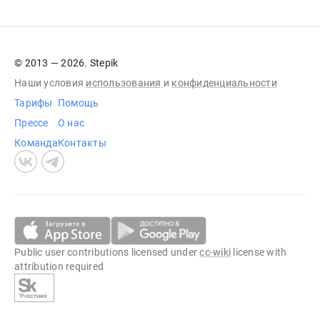
© 2013 — 2026. Stepik
Наши условия
использования
и
конфиденциальности
Тарифы
Помощь
Прессе
О нас
Команда
Контакты
Public user contributions licensed under
cc-wiki
license with
attribution required