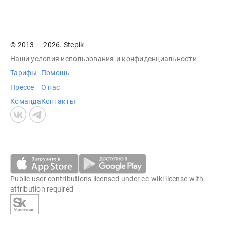
© 2013 — 2026. Stepik
Наши условия
использования
и
конфиденциальности
Тарифы
Помощь
Прессе
О нас
Команда
Контакты
Public user contributions licensed under
cc-wiki
license with
attribution required