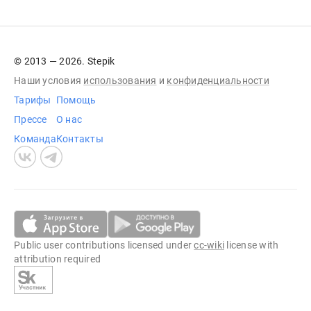
© 2013 — 2026. Stepik
Наши условия
использования
и
конфиденциальности
Тарифы
Помощь
Прессе
О нас
Команда
Контакты
Public user contributions licensed under
cc-wiki
license with
attribution required