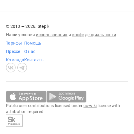
© 2013 — 2026. Stepik
Наши условия
использования
и
конфиденциальности
Тарифы
Помощь
Прессе
О нас
Команда
Контакты
Public user contributions licensed under
cc-wiki
license with
attribution required