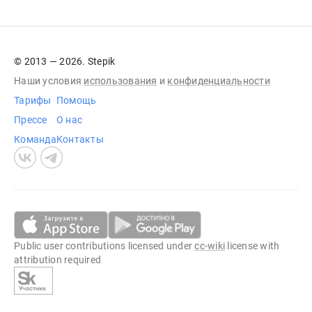
© 2013 — 2026. Stepik
Наши условия
использования
и
конфиденциальности
Тарифы
Помощь
Прессе
О нас
Команда
Контакты
Public user contributions licensed under
cc-wiki
license with
attribution required