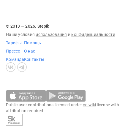
© 2013 — 2026. Stepik
Наши условия
использования
и
конфиденциальности
Тарифы
Помощь
Прессе
О нас
Команда
Контакты
Public user contributions licensed under
cc-wiki
license with
attribution required