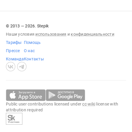
© 2013 — 2026. Stepik
Наши условия
использования
и
конфиденциальности
Тарифы
Помощь
Прессе
О нас
Команда
Контакты
Public user contributions licensed under
cc-wiki
license with
attribution required