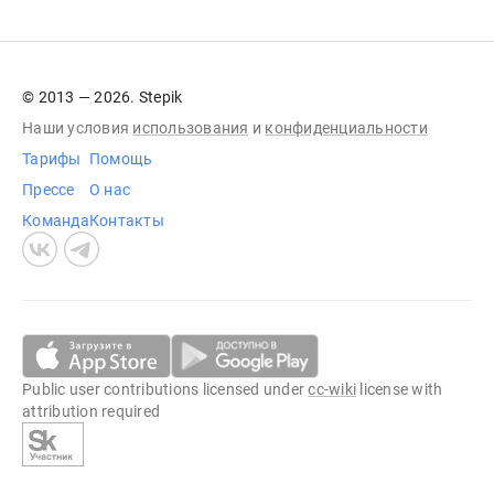
© 2013 — 2026. Stepik
Наши условия
использования
и
конфиденциальности
Тарифы
Помощь
Прессе
О нас
Команда
Контакты
Public user contributions licensed under
cc-wiki
license with
attribution required