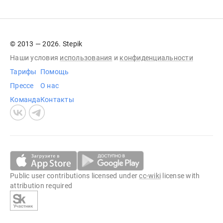
© 2013 — 2026. Stepik
Наши условия
использования
и
конфиденциальности
Тарифы
Помощь
Прессе
О нас
Команда
Контакты
Public user contributions licensed under
cc-wiki
license with
attribution required