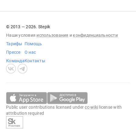
© 2013 — 2026. Stepik
Наши условия
использования
и
конфиденциальности
Тарифы
Помощь
Прессе
О нас
Команда
Контакты
Public user contributions licensed under
cc-wiki
license with
attribution required