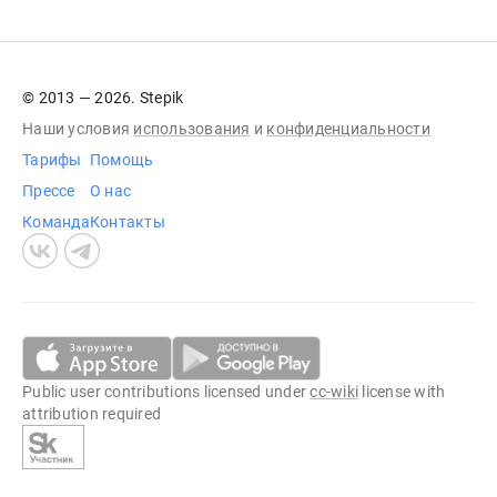
© 2013 — 2026. Stepik
Наши условия
использования
и
конфиденциальности
Тарифы
Помощь
Прессе
О нас
Команда
Контакты
Public user contributions licensed under
cc-wiki
license with
attribution required