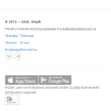
© 2013 — 2026. Stepik
Наши условия
использования
и
конфиденциальности
Тарифы
Помощь
Прессе
О нас
Команда
Контакты
Public user contributions licensed under
cc-wiki
license with
attribution required