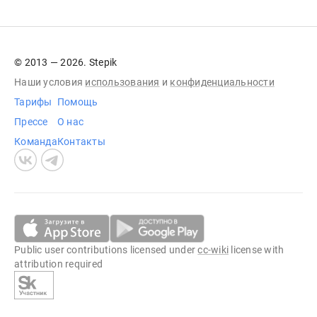
© 2013 — 2026. Stepik
Наши условия
использования
и
конфиденциальности
Тарифы
Помощь
Прессе
О нас
Команда
Контакты
Public user contributions licensed under
cc-wiki
license with
attribution required