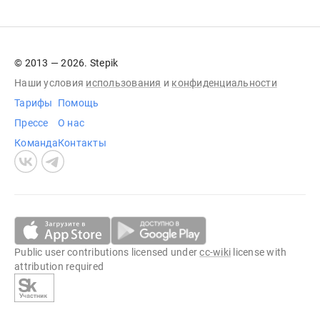
© 2013 — 2026. Stepik
Наши условия
использования
и
конфиденциальности
Тарифы
Помощь
Прессе
О нас
Команда
Контакты
Public user contributions licensed under
cc-wiki
license with
attribution required