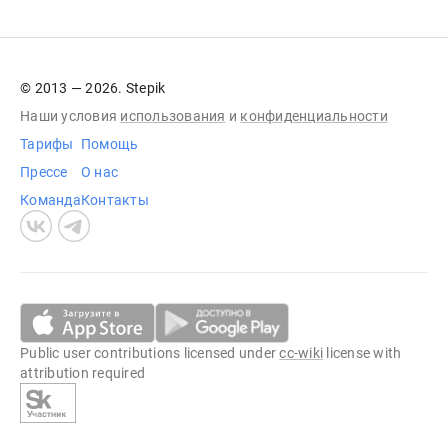
© 2013 — 2026. Stepik
Наши условия
использования
и
конфиденциальности
Тарифы
Помощь
Прессе
О нас
Команда
Контакты
Public user contributions licensed under
cc-wiki
license with
attribution required