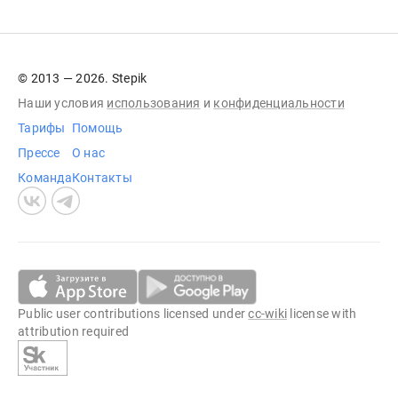
© 2013 — 2026. Stepik
Наши условия
использования
и
конфиденциальности
Тарифы
Помощь
Прессе
О нас
Команда
Контакты
Public user contributions licensed under
cc-wiki
license with
attribution required