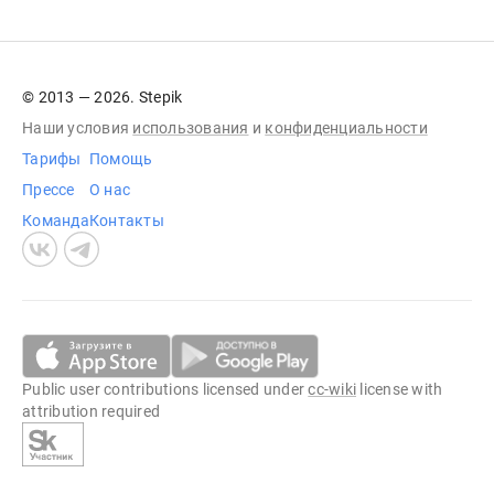
© 2013 — 2026. Stepik
Наши условия
использования
и
конфиденциальности
Тарифы
Помощь
Прессе
О нас
Команда
Контакты
Public user contributions licensed under
cc-wiki
license with
attribution required