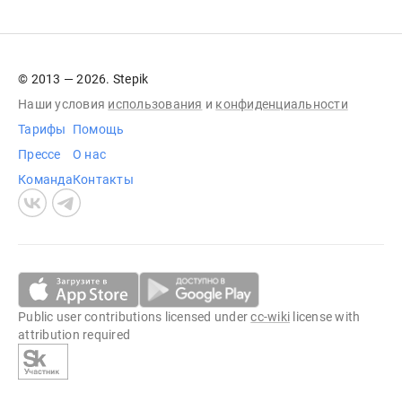
© 2013 — 2026. Stepik
Наши условия
использования
и
конфиденциальности
Тарифы
Помощь
Прессе
О нас
Команда
Контакты
Public user contributions licensed under
cc-wiki
license with
attribution required