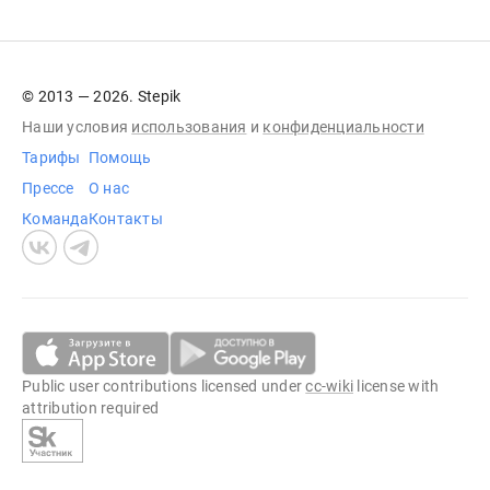
© 2013 — 2026. Stepik
Наши условия
использования
и
конфиденциальности
Тарифы
Помощь
Прессе
О нас
Команда
Контакты
Public user contributions licensed under
cc-wiki
license with
attribution required