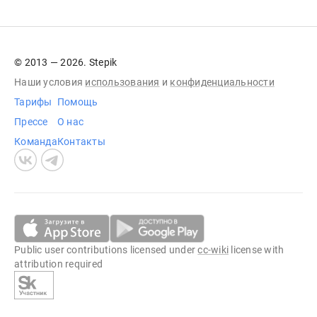
© 2013 — 2026. Stepik
Наши условия
использования
и
конфиденциальности
Тарифы
Помощь
Прессе
О нас
Команда
Контакты
Public user contributions licensed under
cc-wiki
license with
attribution required