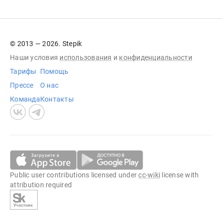
© 2013 — 2026. Stepik
Наши условия
использования
и
конфиденциальности
Тарифы
Помощь
Прессе
О нас
Команда
Контакты
Public user contributions licensed under
cc-wiki
license with
attribution required