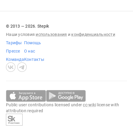
© 2013 — 2026. Stepik
Наши условия
использования
и
конфиденциальности
Тарифы
Помощь
Прессе
О нас
Команда
Контакты
Public user contributions licensed under
cc-wiki
license with
attribution required