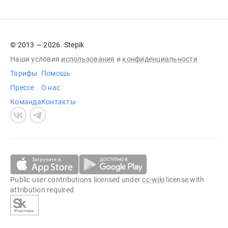
© 2013 — 2026. Stepik
Наши условия
использования
и
конфиденциальности
Тарифы
Помощь
Прессе
О нас
Команда
Контакты
Public user contributions licensed under
cc-wiki
license with
attribution required