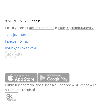
© 2013 — 2026. Stepik
Наши условия
использования
и
конфиденциальности
Тарифы
Помощь
Прессе
О нас
Команда
Контакты
Public user contributions licensed under
cc-wiki
license with
attribution required