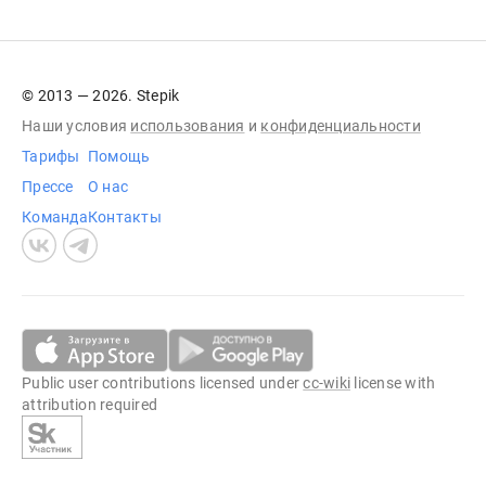
© 2013 — 2026. Stepik
Наши условия
использования
и
конфиденциальности
Тарифы
Помощь
Прессе
О нас
Команда
Контакты
Public user contributions licensed under
cc-wiki
license with
attribution required