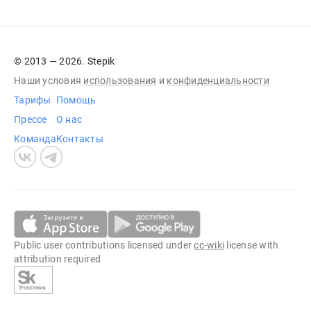
© 2013 — 2026. Stepik
Наши условия
использования
и
конфиденциальности
Тарифы
Помощь
Прессе
О нас
Команда
Контакты
Public user contributions licensed under
cc-wiki
license with
attribution required