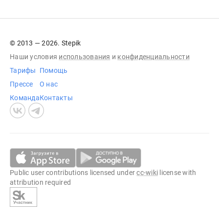
© 2013 — 2026. Stepik
Наши условия
использования
и
конфиденциальности
Тарифы
Помощь
Прессе
О нас
Команда
Контакты
Public user contributions licensed under
cc-wiki
license with
attribution required