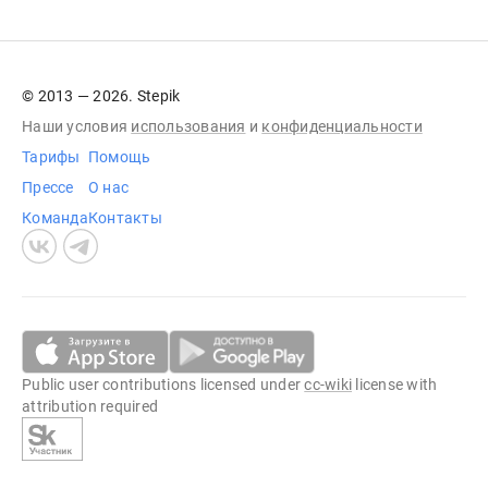
© 2013 — 2026. Stepik
Наши условия
использования
и
конфиденциальности
Тарифы
Помощь
Прессе
О нас
Команда
Контакты
Public user contributions licensed under
cc-wiki
license with
attribution required