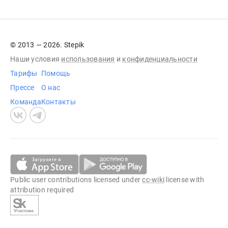
© 2013 — 2026. Stepik
Наши условия
использования
и
конфиденциальности
Тарифы
Помощь
Прессе
О нас
Команда
Контакты
Public user contributions licensed under
cc-wiki
license with
attribution required