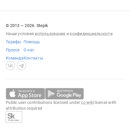
© 2013 — 2026. Stepik
Наши условия
использования
и
конфиденциальности
Тарифы
Помощь
Прессе
О нас
Команда
Контакты
Public user contributions licensed under
cc-wiki
license with
attribution required