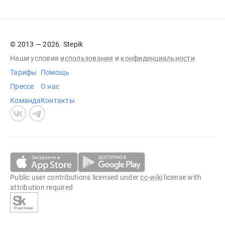
© 2013 — 2026. Stepik
Наши условия
использования
и
конфиденциальности
Тарифы
Помощь
Прессе
О нас
Команда
Контакты
Public user contributions licensed under
cc-wiki
license with
attribution required