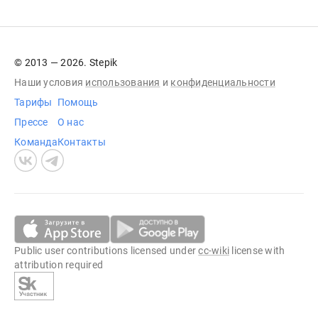
© 2013 — 2026. Stepik
Наши условия
использования
и
конфиденциальности
Тарифы
Помощь
Прессе
О нас
Команда
Контакты
Public user contributions licensed under
cc-wiki
license with
attribution required