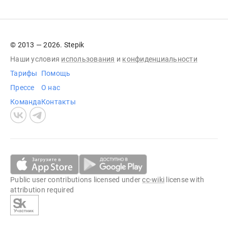
© 2013 — 2026. Stepik
Наши условия
использования
и
конфиденциальности
Тарифы
Помощь
Прессе
О нас
Команда
Контакты
Public user contributions licensed under
cc-wiki
license with
attribution required