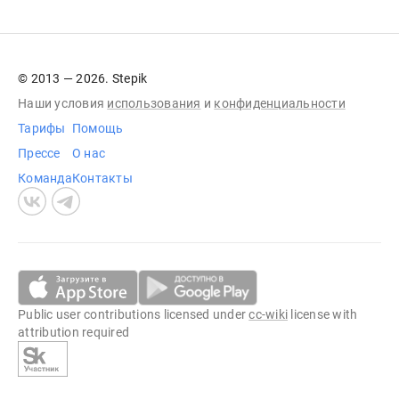
© 2013 — 2026. Stepik
Наши условия
использования
и
конфиденциальности
Тарифы
Помощь
Прессе
О нас
Команда
Контакты
Public user contributions licensed under
cc-wiki
license with
attribution required