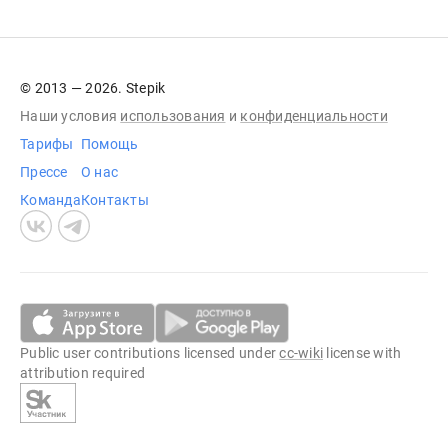
© 2013 — 2026. Stepik
Наши условия
использования
и
конфиденциальности
Тарифы
Помощь
Прессе
О нас
Команда
Контакты
Public user contributions licensed under
cc-wiki
license with
attribution required