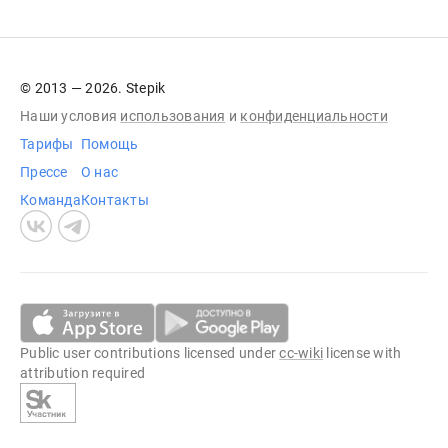
© 2013 — 2026. Stepik
Наши условия
использования
и
конфиденциальности
Тарифы
Помощь
Прессе
О нас
Команда
Контакты
Public user contributions licensed under
cc-wiki
license with
attribution required