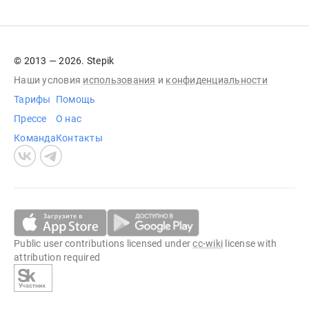
© 2013 — 2026. Stepik
Наши условия
использования
и
конфиденциальности
Тарифы
Помощь
Прессе
О нас
Команда
Контакты
Public user contributions licensed under
cc-wiki
license with
attribution required