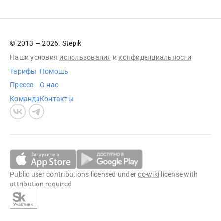
© 2013 — 2026. Stepik
Наши условия
использования
и
конфиденциальности
Тарифы
Помощь
Прессе
О нас
Команда
Контакты
Public user contributions licensed under
cc-wiki
license with
attribution required