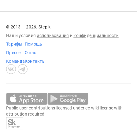
© 2013 — 2026. Stepik
Наши условия
использования
и
конфиденциальности
Тарифы
Помощь
Прессе
О нас
Команда
Контакты
Public user contributions licensed under
cc-wiki
license with
attribution required