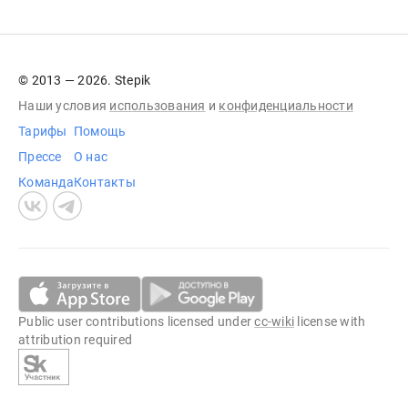
© 2013 — 2026. Stepik
Наши условия
использования
и
конфиденциальности
Тарифы
Помощь
Прессе
О нас
Команда
Контакты
Public user contributions licensed under
cc-wiki
license with
attribution required