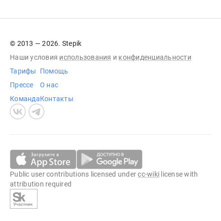
© 2013 — 2026. Stepik
Наши условия
использования
и
конфиденциальности
Тарифы
Помощь
Прессе
О нас
Команда
Контакты
Public user contributions licensed under
cc-wiki
license with
attribution required