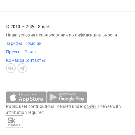
© 2013 — 2026. Stepik
Наши условия
использования
и
конфиденциальности
Тарифы
Помощь
Прессе
О нас
Команда
Контакты
Public user contributions licensed under
cc-wiki
license with
attribution required