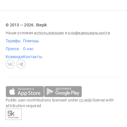
© 2013 — 2026. Stepik
Наши условия
использования
и
конфиденциальности
Тарифы
Помощь
Прессе
О нас
Команда
Контакты
Public user contributions licensed under
cc-wiki
license with
attribution required