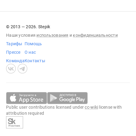
© 2013 — 2026. Stepik
Наши условия
использования
и
конфиденциальности
Тарифы
Помощь
Прессе
О нас
Команда
Контакты
Public user contributions licensed under
cc-wiki
license with
attribution required