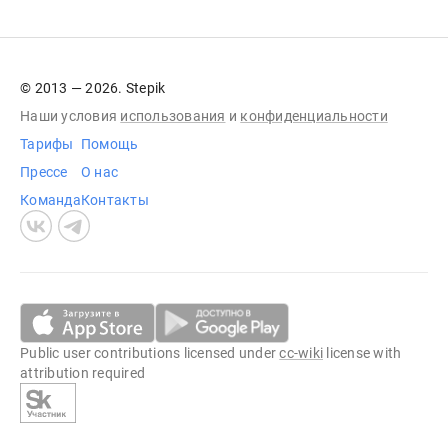
© 2013 — 2026. Stepik
Наши условия
использования
и
конфиденциальности
Тарифы
Помощь
Прессе
О нас
Команда
Контакты
Public user contributions licensed under
cc-wiki
license with
attribution required