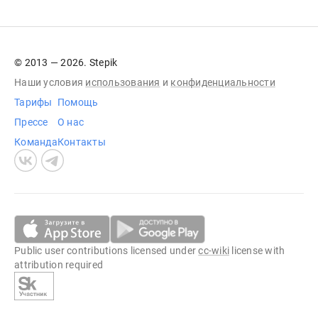
© 2013 — 2026. Stepik
Наши условия
использования
и
конфиденциальности
Тарифы
Помощь
Прессе
О нас
Команда
Контакты
Public user contributions licensed under
cc-wiki
license with
attribution required