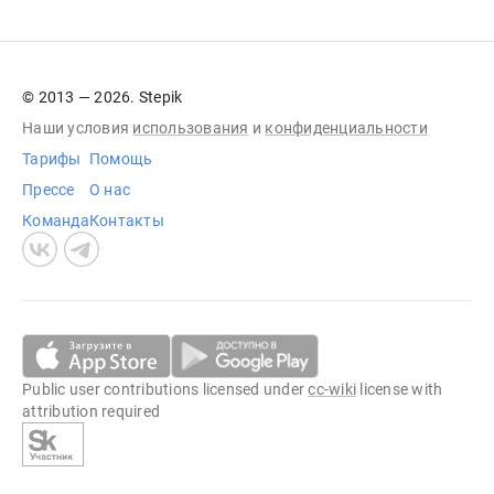
© 2013 — 2026. Stepik
Наши условия
использования
и
конфиденциальности
Тарифы
Помощь
Прессе
О нас
Команда
Контакты
Public user contributions licensed under
cc-wiki
license with
attribution required