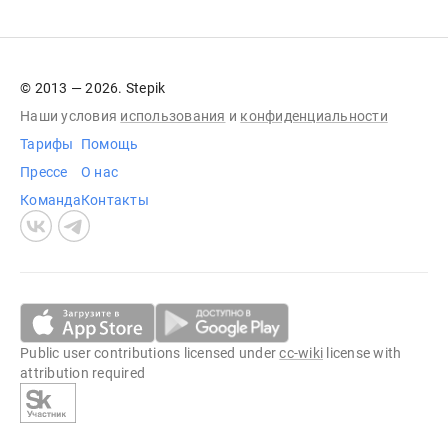
© 2013 — 2026. Stepik
Наши условия
использования
и
конфиденциальности
Тарифы
Помощь
Прессе
О нас
Команда
Контакты
Public user contributions licensed under
cc-wiki
license with
attribution required